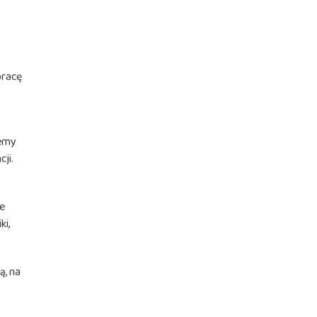
pracę
jemy
ji.
re
ki,
ą, na