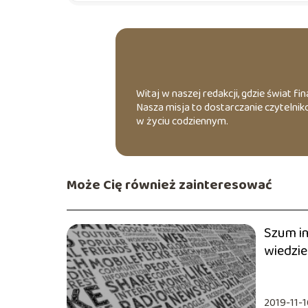
Witaj w naszej redakcji, gdzie świat fin
Nasza misja to dostarczanie czytelni
w życiu codziennym.
Może Cię również zainteresować
Szum i
wiedzi
2019-11-1