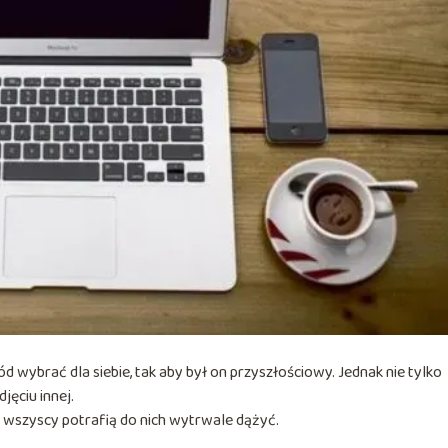
d wybrać dla siebie, tak aby był on przyszłościowy. Jednak nie tylko
jęciu innej.
 wszyscy potrafią do nich wytrwale dążyć.