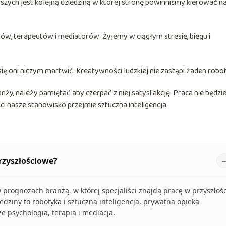
szych jest kolejną dziedziną w której stronę powinniśmy kierować n
gów, terapeutów i mediatorów. Żyjemy w ciągłym stresie, biegu i
się oni niczym martwić. Kreatywności ludzkiej nie zastąpi żaden robot
nży, należy pamiętać aby czerpać z niej satysfakcję. Praca nie będzi
ci nasze stanowisko przejmie sztuczna inteligencja.
rzyszłościowe?
 prognozach branżą, w której specjaliści znajdą pracę w przyszłośc
edziny to robotyka i sztuczna inteligencja, prywatna opieka
e psychologia, terapia i mediacja.