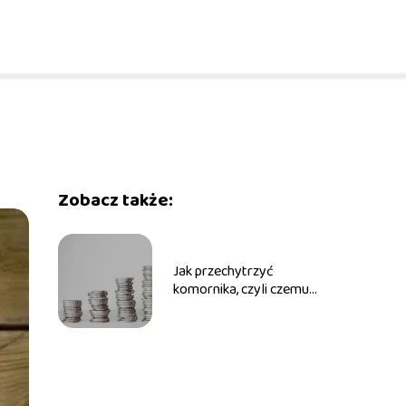
Zobacz także:
Jak przechytrzyć
komornika, czyli czemu
tak trudno odzyskać
pieniądze.