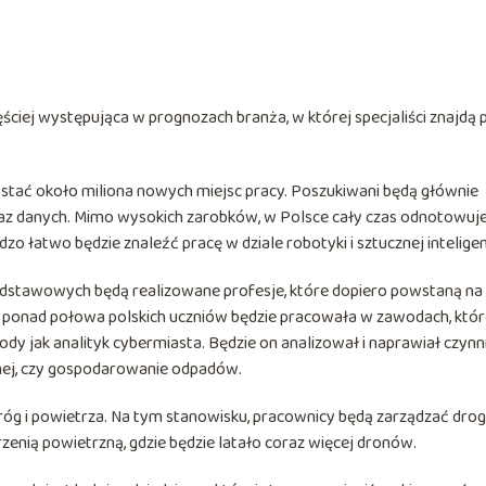
zęściej występująca w prognozach branża, w której specjaliści znajdą 
wstać około miliona nowych miejsc pracy. Poszukiwani będą głównie
 baz danych. Mimo wysokich zarobków, w Polsce cały czas odnotowu
dzo łatwo będzie znaleźć pracę w dziale robotyki i sztucznej inteligenc
dstawowych będą realizowane profesje, które dopiero powstaną na
li ponad połowa polskich uczniów będzie pracowała w zawodach, któ
ody jak analityk cybermiasta. Będzie on analizował i naprawiał czynni
nej, czy gospodarowanie odpadów.
g i powietrza. Na tym stanowisku, pracownicy będą zarządzać drog
zenią powietrzną, gdzie będzie latało coraz więcej dronów.